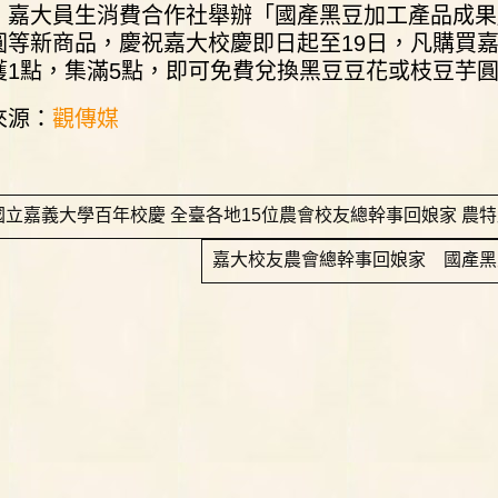
，嘉大員生消費合作社舉辦「國產黑豆加工產品成果
圓等新商品，慶祝嘉大校慶即日起至19日，凡購買嘉
獲1點，集滿5點，即可免費兌換黑豆豆花或枝豆芋
來源：
觀傳媒
國立嘉義大學百年校慶 全臺各地15位農會校友總幹事回娘家 農
嘉大校友農會總幹事回娘家 國產