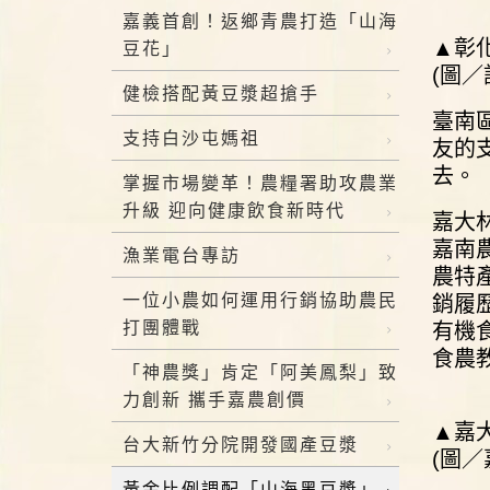
嘉義首創！返鄉青農打造「山海
▲彰
豆花」
(圖／
健檢搭配黃豆漿超搶手
臺南
支持白沙屯媽祖
友的
去。
掌握市場變革！農糧署助攻農業
升級 迎向健康飲食新時代
嘉大
嘉南
漁業電台專訪
農特
一位小農如何運用行銷協助農民
銷履
打團體戰
有機
食農
「神農獎」肯定「阿美鳳梨」致
力創新 攜手嘉農創價
▲嘉
台大新竹分院開發國產豆漿
(圖／
黃金比例調配「山海黑豆漿」