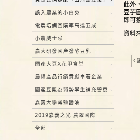
此外
豆芋
誤入農業的小白兔
即可
電農培訓回購率高達五成
資料
小農威士忌
嘉大研發國產發酵豆乳
國產大豆X花甲食堂
農糧產品行銷貢獻卓著企業
國產豆漿為弱勢學生補充營養
嘉義大學薄鹽醬油
2019嘉義之光 農躍國際
全部