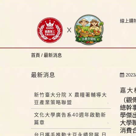
線上購
首頁
/
最新消息
最新消息
2023
嘉大
新竹臺大分院 X 農糧署輔導大
（觀
豆產業策略聯盟
總幹
學傑
文化大學廣告系40週年啟動新
大學
篇章
消費
台日攜手推動大豆永續發展 日