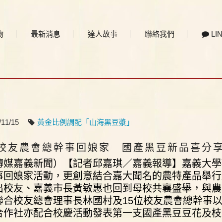
物
最新消息
達人故事
聯絡我們
LI
/11/15
黃金比例調配「山海黑豆漿」
校友農會總幹事回娘家 國產黑豆新品喜分
傳媒嘉義新聞）【記者邱嘉琪／嘉義報導】嘉義大學歡
事回娘家活動，更創意結合嘉大聞名的農特產品舉行
出校友、嘉義市長黃敏惠也回到母校共襄盛舉，與農
聯合校友總會理事長林國村及15位校友農會總幹事
合作社亦配合校慶活動發表第一支國產黑豆豆花及枝