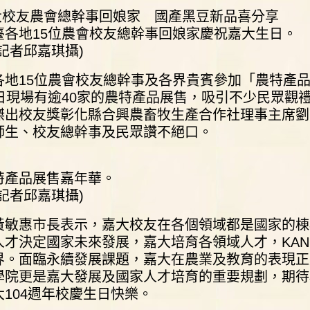
臺各地15位農會校友總幹事回娘家慶祝嘉大生日。
記者邱嘉琪攝)
各地15位農會校友總幹事及各界貴賓參加「農特產品
8日現場有逾40家的農特產品展售，吸引不少民眾觀
傑出校友獎彰化縣合興農畜牧生產合作社理事主席劉
師生、校友總幹事及民眾讚不絕口。
特產品展售嘉年華。
記者邱嘉琪攝)
黃敏惠市長表示，嘉大校友在各個領域都是國家的棟
人才決定國家未來發展，嘉大培育各領域人才，KA
界。面臨永續發展課題，嘉大在農業及教育的表現正
學院更是嘉大發展及國家人才培育的重要規劃，期待
大104週年校慶生日快樂。