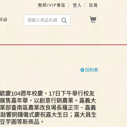
教師/VIP專區
登入
註冊
NE@
回列表
享
慶104週年校慶，17日下午舉行校友
展售嘉年華，以創意行銷農業。嘉義大
業部臺南區農業改良場長羅正宗、嘉義
以敲響銅鑼儀式慶祝嘉大生日；嘉大員生
豆芋圓等新商品。