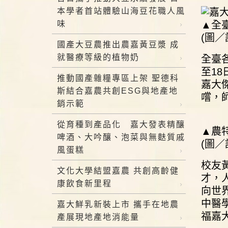
本學者首站體驗山海豆花職人風
味
▲全
(圖／
國產大豆農推出農嘉黃豆漿 成
就醫療等級的植物奶
全臺
至1
推動國產雜糧專區上架 聖德科
嘉大
斯結合嘉農共創ESG與地產地
嚐，
銷示範
從育種到產品化 嘉大發表精釀
▲農
啤酒、大吟釀、泡菜與無麩質戚
(圖／
風蛋糕
校友
文化大學結盟嘉農 共創高齡健
才，
康飲食新里程
向世
中醫
嘉大鮮乳新裝上市 攜手在地農
福嘉
產展現地產地消能量