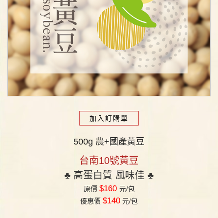
加入訂購單
500g 農+國產黃豆
台南10號黃豆
♣︎
高蛋白質 風味佳
♣︎
$160
原價
元/包
$140
優惠價
元/包