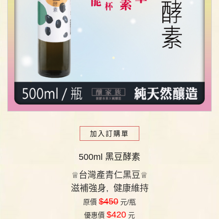
加入訂購單
500ml 黑豆酵素
台灣產青仁黑豆
♕
♕
滋補強身, 健康維持
$450
原價
元/瓶
$420
優惠價
元