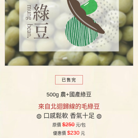
已售完
500g 農+國產綠豆
來自北迴歸線的毛綠
豆
◍
口感鬆軟 香氣十足
◍
$250
原價
元/包
$230
優惠價
元