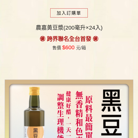
加入訂購單
農嘉黃豆漿(200毫升×24入)
㊝ 跨界聯名全台首發 ㊝
$600
售價
元/箱