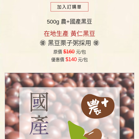
加入訂購單
500g 農+國產黑豆
在地生產 黃仁黑豆
㊝ 黑豆栗子粥採用 ㊝
$160
原價
元/包
$140
優惠價
元/包