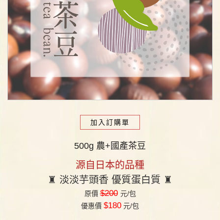
加入訂購單
500g 農+國產茶豆
源自日本的品種
♜
淡淡芋頭香 優質蛋白質
♜
$200
原價
元/包
$180
優惠價
元/包