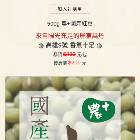
加入訂購單
500g 農+國產紅豆
來自陽光充足的屏東萬丹
◍
高雄9號 香氣十足
◍
$230
原價
元/包
$200
優惠價
元