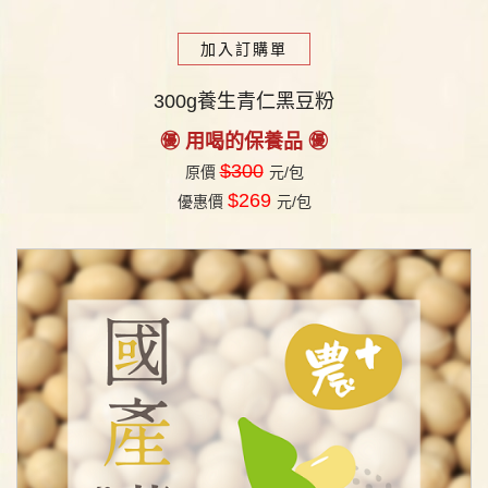
加入訂購單
300g養生青仁黑豆粉
㊝ 用喝的保養品 ㊝
$300
原價
元/包
$269
優惠價
元/包