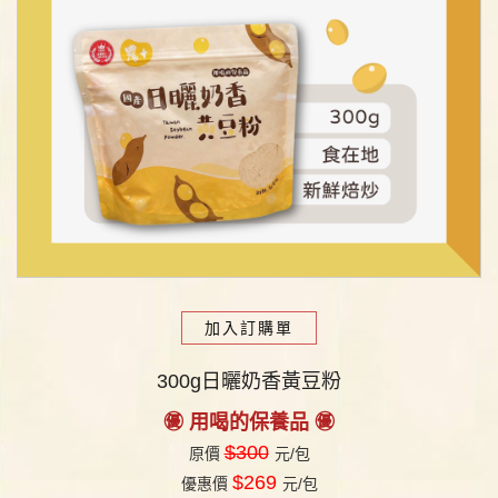
加入訂購單
300g日曬奶香黃豆粉
㊝ 用喝的保養品 ㊝
$300
原價
元/包
$269
優惠價
元/包