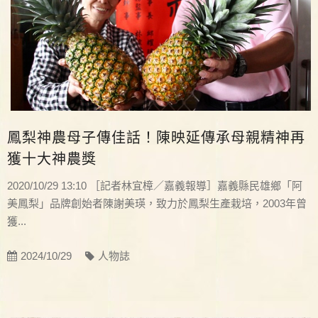
鳳梨神農母子傳佳話！陳映延傳承母親精神再
獲十大神農獎
2020/10/29 13:10 ［記者林宜樟／嘉義報導］嘉義縣民雄鄉「阿
美鳳梨」品牌創始者陳謝美瑛，致力於鳳梨生產栽培，2003年曾
獲...
2024/10/29
人物誌