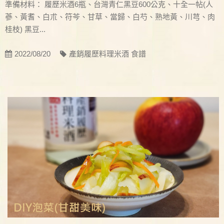
準備材料： 履歷米酒6瓶、台灣青仁黑豆600公克、十全一帖(人
蔘、黃耆、白朮、符芩、甘草、當歸、白芍、熟地黃、川芎、肉
桂枝) 黑豆...
2022/08/20
產銷履歷料理米酒 食譜