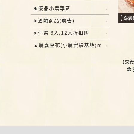
♞優品小農專區
➤酒類商品(廣告)
➤任選 6入/12入折扣區
▲農嘉豆花(小農實驗基地)≋
【嘉義
✿