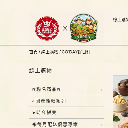
線上購
首頁
/
線上購物
/
CO'DAY好日籽
線上購物
≋聯名商品≋
◐國產雜糧系列
➤時令鮮果
☀每月配送優惠專案