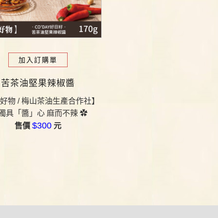
加入訂購單
苦茶油堅果辣椒醬
好物 /
梅山茶油生產合作社
】
 獨具「醬
」
心 麻而不辣
✿
$300
售價
元