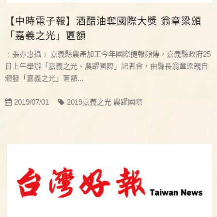
【中時電子報】酒醋油奪國際大獎 翁章梁頒
「嘉義之光」匾額
﹝張亦惠攝﹞ 嘉義縣農產加工今年國際捷報頻傳，嘉義縣政府25
日上午舉辦「嘉義之光、農躍國際」記者會，由縣長翁章梁親自
頒發「嘉義之光」匾額...
2019/07/01
2019嘉義之光 農躍國際